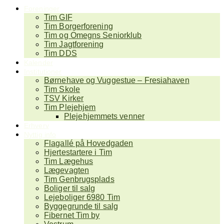
Foreninger
Tim GIF
Tim Borgerforening
Tim og Omegns Seniorklub
Tim Jagtforening
Tim DDS
Kalender
Institutioner
Børnehave og Vuggestue – Fresiahaven
Tim Skole
TSV Kirker
Tim Plejehjem
Plejehjemmets venner
Erhverv
Nyttig info
Flagallé på Hovedgaden
Hjertestartere i Tim
Tim Lægehus
Lægevagten
Tim Genbrugsplads
Boliger til salg
Lejeboliger 6980 Tim
Byggegrunde til salg
Fibernet Tim by