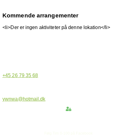
Kommende arrangementer
<li>Der er ingen aktiviteter på denne lokation</li>
Hjemmeside administrator
+45 26 79 35 68
ywnwa@hotmail.dk
Hold dig opdateret
Følg Tim 0-100 på Facebook