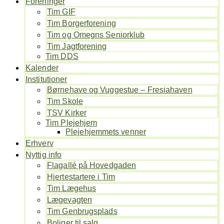
Foreninger
Tim GIF
Tim Borgerforening
Tim og Omegns Seniorklub
Tim Jagtforening
Tim DDS
Kalender
Institutioner
Børnehave og Vuggestue – Fresiahaven
Tim Skole
TSV Kirker
Tim Plejehjem
Plejehjemmets venner
Erhverv
Nyttig info
Flagallé på Hovedgaden
Hjertestartere i Tim
Tim Lægehus
Lægevagten
Tim Genbrugsplads
Boliger til salg