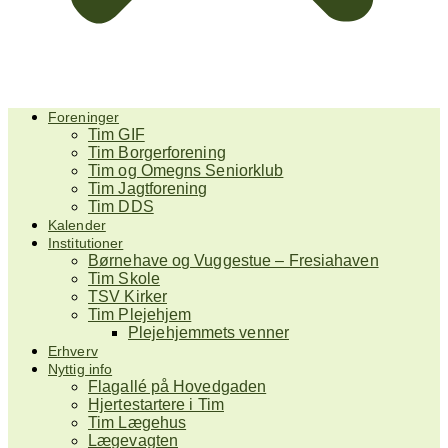
Foreninger
Tim GIF
Tim Borgerforening
Tim og Omegns Seniorklub
Tim Jagtforening
Tim DDS
Kalender
Institutioner
Børnehave og Vuggestue – Fresiahaven
Tim Skole
TSV Kirker
Tim Plejehjem
Plejehjemmets venner
Erhverv
Nyttig info
Flagallé på Hovedgaden
Hjertestartere i Tim
Tim Lægehus
Lægevagten