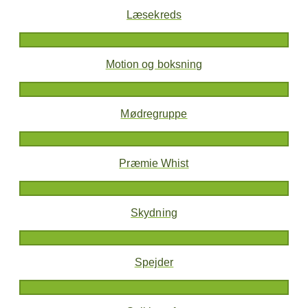
Læsekreds
Motion og boksning
Mødregruppe
Præmie Whist
Skydning
Spejder