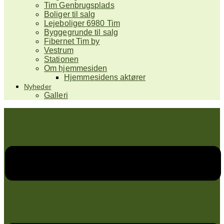
Tim Genbrugsplads
Boliger til salg
Lejeboliger 6980 Tim
Byggegrunde til salg
Fibernet Tim by
Vestrum
Stationen
Om hjemmesiden
Hjemmesidens aktører
Nyheder
Galleri