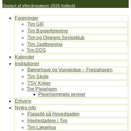
Opstart af efterårssæson 2026 fodbold
Foreninger
Tim GIF
Tim Borgerforening
Tim og Omegns Seniorklub
Tim Jagtforening
Tim DDS
Kalender
Institutioner
Børnehave og Vuggestue – Fresiahaven
Tim Skole
TSV Kirker
Tim Plejehjem
Plejehjemmets venner
Erhverv
Nyttig info
Flagallé på Hovedgaden
Hjertestartere i Tim
Tim Lægehus