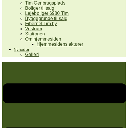
Tim Genbrugsplads
Boliger til salg
Lejeboliger 6980 Tim
Byggegrunde til salg
Fibernet Tim by
Vestrum
Stationen
Om hjemmesiden
Hjemmesidens aktører
Nyheder
Galleri