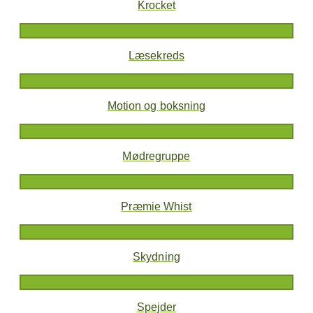
Krocket
Læsekreds
Motion og boksning
Mødregruppe
Præmie Whist
Skydning
Spejder