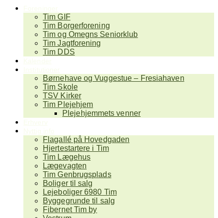
Foreninger
Tim GIF
Tim Borgerforening
Tim og Omegns Seniorklub
Tim Jagtforening
Tim DDS
Kalender
Institutioner
Børnehave og Vuggestue – Fresiahaven
Tim Skole
TSV Kirker
Tim Plejehjem
Plejehjemmets venner
Erhverv
Nyttig info
Flagallé på Hovedgaden
Hjertestartere i Tim
Tim Lægehus
Lægevagten
Tim Genbrugsplads
Boliger til salg
Lejeboliger 6980 Tim
Byggegrunde til salg
Fibernet Tim by