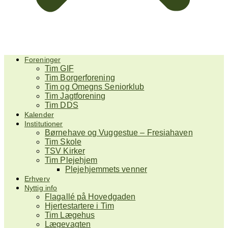
Foreninger
Tim GIF
Tim Borgerforening
Tim og Omegns Seniorklub
Tim Jagtforening
Tim DDS
Kalender
Institutioner
Børnehave og Vuggestue – Fresiahaven
Tim Skole
TSV Kirker
Tim Plejehjem
Plejehjemmets venner
Erhverv
Nyttig info
Flagallé på Hovedgaden
Hjertestartere i Tim
Tim Lægehus
Lægevagten