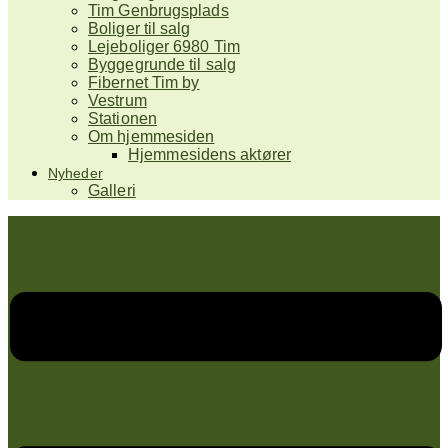
Tim Genbrugsplads
Boliger til salg
Lejeboliger 6980 Tim
Byggegrunde til salg
Fibernet Tim by
Vestrum
Stationen
Om hjemmesiden
Hjemmesidens aktører
Nyheder
Galleri