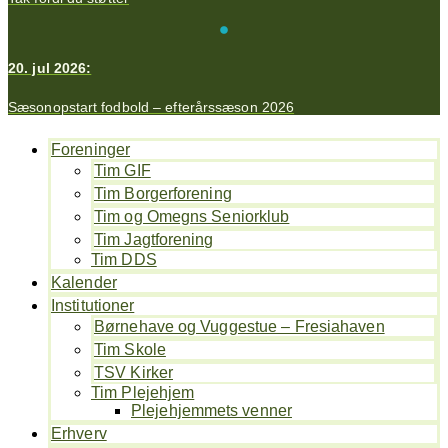
20. jul 2026:
Sæsonopstart fodbold – efterårssæson 2026
Foreninger
Tim GIF
Tim Borgerforening
Tim og Omegns Seniorklub
Tim Jagtforening
Tim DDS
Kalender
Institutioner
Børnehave og Vuggestue – Fresiahaven
Tim Skole
TSV Kirker
Tim Plejehjem
Plejehjemmets venner
Erhverv