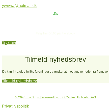
ywnwa@hotmail.dk
Hold dig opdateret
Følg Tim 0-100 på Facebook
Tryk her
Tilmeld nyhedsbrev
Du kan frit vælge hvilke foreninger du ønsker at modtage nyheder fra fremover
Tilmeld nyhedsbrev
© 2026 Tim Sogn | Powered by EDB Centret, Holstebro A/S
Privatlivspolitik