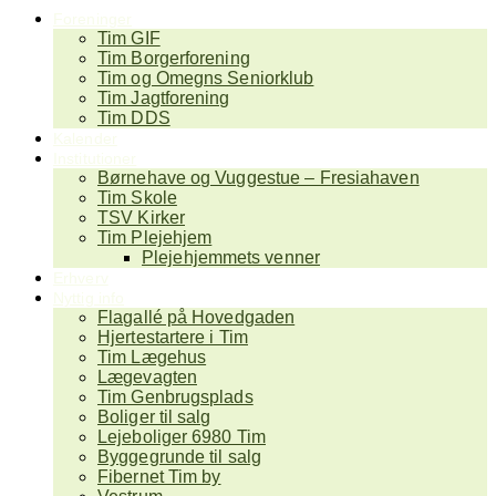
Foreninger
Tim GIF
Tim Borgerforening
Tim og Omegns Seniorklub
Tim Jagtforening
Tim DDS
Kalender
Institutioner
Børnehave og Vuggestue – Fresiahaven
Tim Skole
TSV Kirker
Tim Plejehjem
Plejehjemmets venner
Erhverv
Nyttig info
Flagallé på Hovedgaden
Hjertestartere i Tim
Tim Lægehus
Lægevagten
Tim Genbrugsplads
Boliger til salg
Lejeboliger 6980 Tim
Byggegrunde til salg
Fibernet Tim by