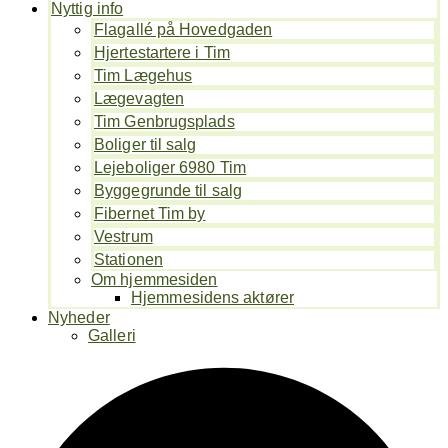
Nyttig info
Flagallé på Hovedgaden
Hjertestartere i Tim
Tim Lægehus
Lægevagten
Tim Genbrugsplads
Boliger til salg
Lejeboliger 6980 Tim
Byggegrunde til salg
Fibernet Tim by
Vestrum
Stationen
Om hjemmesiden
Hjemmesidens aktører
Nyheder
Galleri