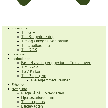
Foreninger
Tim GIF
Tim Borgerforening
Tim og Omegns Seniorklub
Tim Jagtforening
Tim DDS
Kalender
Institutioner
Børnehave og Vuggestue – Fresiahaven
Tim Skole
TSV Kirker
Tim Plejehjem
Plejehjemmets venner
Erhverv
Nyttig info
Flagallé på Hovedgaden
Hjertestartere i Tim
Tim Lægehus
Lægevagten