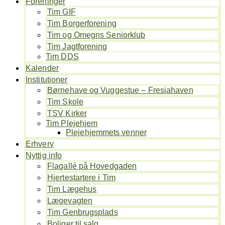
Foreninger
Tim GIF
Tim Borgerforening
Tim og Omegns Seniorklub
Tim Jagtforening
Tim DDS
Kalender
Institutioner
Børnehave og Vuggestue – Fresiahaven
Tim Skole
TSV Kirker
Tim Plejehjem
Plejehjemmets venner
Erhverv
Nyttig info
Flagallé på Hovedgaden
Hjertestartere i Tim
Tim Lægehus
Lægevagten
Tim Genbrugsplads
Boliger til salg