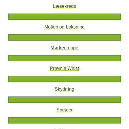
Læsekreds
Motion og boksning
Mødregruppe
Præmie Whist
Skydning
Spejder