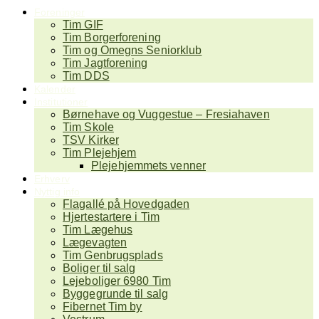
Foreninger
Tim GIF
Tim Borgerforening
Tim og Omegns Seniorklub
Tim Jagtforening
Tim DDS
Kalender
Institutioner
Børnehave og Vuggestue – Fresiahaven
Tim Skole
TSV Kirker
Tim Plejehjem
Plejehjemmets venner
Erhverv
Nyttig info
Flagallé på Hovedgaden
Hjertestartere i Tim
Tim Lægehus
Lægevagten
Tim Genbrugsplads
Boliger til salg
Lejeboliger 6980 Tim
Byggegrunde til salg
Fibernet Tim by