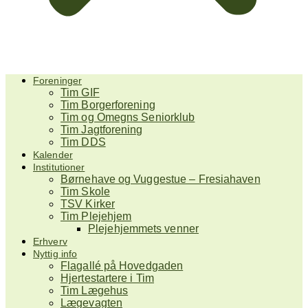
Foreninger
Tim GIF
Tim Borgerforening
Tim og Omegns Seniorklub
Tim Jagtforening
Tim DDS
Kalender
Institutioner
Børnehave og Vuggestue – Fresiahaven
Tim Skole
TSV Kirker
Tim Plejehjem
Plejehjemmets venner
Erhverv
Nyttig info
Flagallé på Hovedgaden
Hjertestartere i Tim
Tim Lægehus
Lægevagten