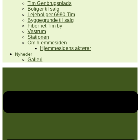
Tim Genbrugsplads
Boliger til salg
Lejeboliger 6980 Tim
Byggegrunde til salg
Fibernet Tim by
Vestrum
Stationen
Om hjemmesiden
Hjemmesidens aktører
Nyheder
Galleri