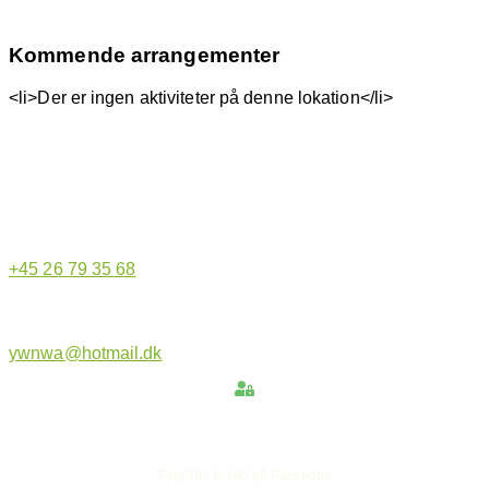
Kommende arrangementer
<li>Der er ingen aktiviteter på denne lokation</li>
Hjemmeside administrator
+45 26 79 35 68
ywnwa@hotmail.dk
Hold dig opdateret
Følg Tim 0-100 på Facebook